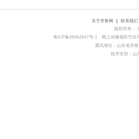
关于齐鲁网
|
联系我们
版权所有： 齐鲁网
鲁ICP备09062847号-1
网上传播视听节目许可证
通讯地址：山东省济南市
技术支持：
山