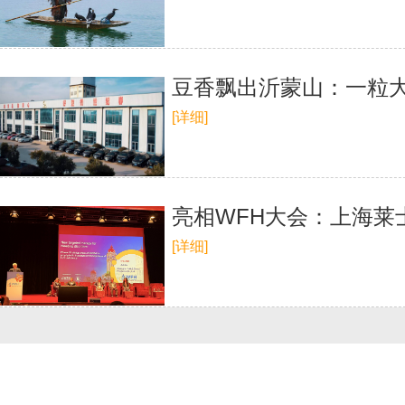
豆香飘出沂蒙山：一粒大
[详细]
亮相WFH大会：上海莱士
[详细]