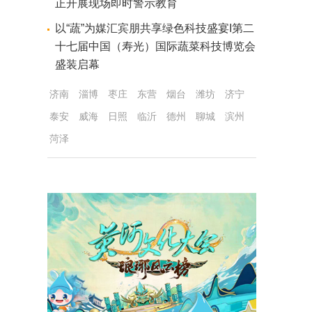
正开展现场即时警示教育
以“蔬”为媒汇宾朋共享绿色科技盛宴I第二
十七届中国（寿光）国际蔬菜科技博览会
盛装启幕
济南
淄博
枣庄
东营
烟台
潍坊
济宁
泰安
威海
日照
临沂
德州
聊城
滨州
菏泽