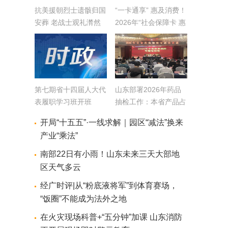
抗美援朝烈士遗骸归国
“一卡通享” 惠及消费！
安葬 老战士观礼潸然
2026年“社会保障卡 惠
落泪
享山东行”活动正式启
动
第七期省十四届人大代
山东部署2026年药品
表履职学习班开班
抽检工作：本省产品占
比超60% 4月底前完成
开局“十五五”·一线求解｜园区“减法”换来
1600批次抽样
产业“乘法”
南部22日有小雨！山东未来三天大部地
区天气多云
经广时评|从“粉底液将军”到体育赛场，
“饭圈”不能成为法外之地
在火灾现场科普+“五分钟”加课 山东消防