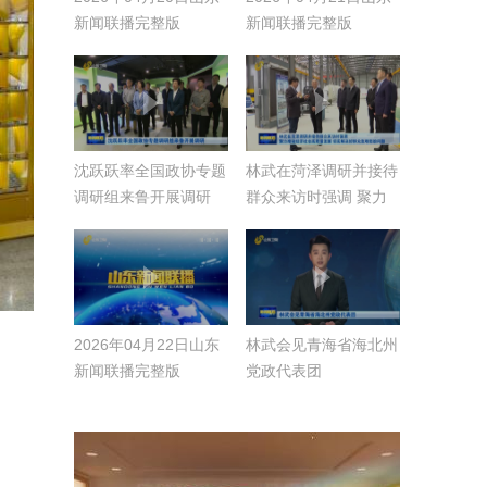
新闻联播完整版
新闻联播完整版
沈跃跃率全国政协专题
林武在菏泽调研并接待
调研组来鲁开展调研
群众来访时强调 聚力
推动经济社会高质量发
展 切实解决好群众急
难愁盼问题
2026年04月22日山东
林武会见青海省海北州
新闻联播完整版
党政代表团