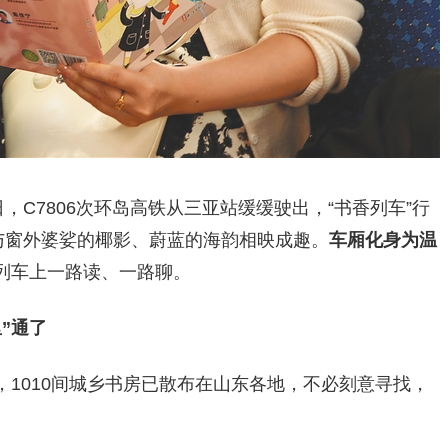
日，C7806次环岛高铁从三亚站缓缓驶出，“书香列车”行
与窗外婆娑的椰影、蔚蓝的海韵相映成趣。
车厢化身为温
列车上一路读、一路聊。
”通了
1010间城乡书房已散布在山东各地，不必刻意寻找，