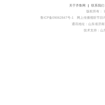
关于齐鲁网
|
联系我们
版权所有： 齐鲁网
鲁ICP备09062847号-1
网上传播视听节目许可证
通讯地址：山东省济南市
技术支持：
山