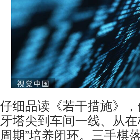
仔细品读
《若干措施》
，
牙塔尖到车间一线、从在
周期”培养闭环。三手棋