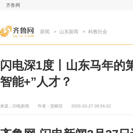
齐鲁网
新闻
>
山东新闻
>
科教社会
闪电深1度丨山东马年的
智能+”人才？
来源：
闪电新闻
作者：
贺晓菲
2026-02-27 09:56:02