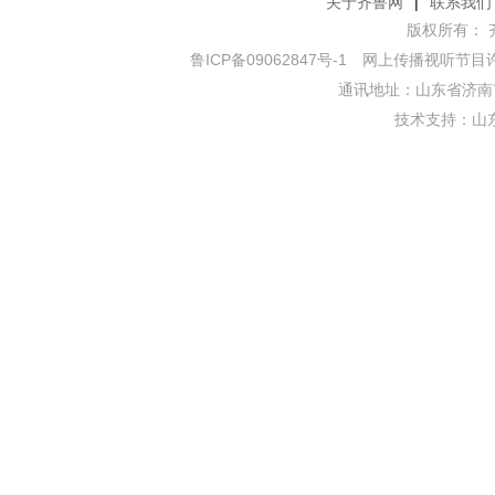
关于齐鲁网
|
联系我们
版权所有： 齐鲁网
鲁ICP备09062847号-1
网上传播视听节目许可证
通讯地址：山东省济南市
技术支持：
山