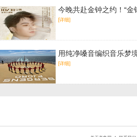
今晚共赴金钟之约！“金
[详细]
用纯净嗓音编织音乐梦
[详细]