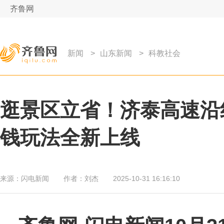
齐鲁网
新闻
>
山东新闻
>
科教社会
逛景区立省！济泰高速沿线
钱玩法全新上线
来源：
闪电新闻
作者：
刘杰
2025-10-31 16:16:10