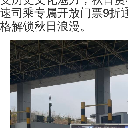
速司乘专属开放门票9折
格解锁秋日浪漫。