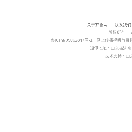
关于齐鲁网
|
联系我们
版权所有： 齐鲁网
鲁ICP备09062847号-1
网上传播视听节目许可证
通讯地址：山东省济南市
技术支持：
山