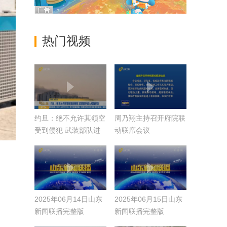
热门视频
约旦：绝不允许其领空
周乃翔主持召开府院联
受到侵犯 武装部队进
动联席会议
入戒备状态
2025年06月14日山东
2025年06月15日山东
新闻联播完整版
新闻联播完整版