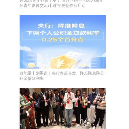
近30国青年齐聚宁夏！“青连丝路—丝绸之路国
际青年影像交流计划”宁夏创作营启动
政能量丨划重点！央行多箭齐发，降准降息降公
积金贷款利率