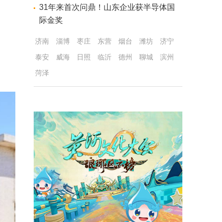
31年来首次问鼎！山东企业获半导体国
际金奖
济南
淄博
枣庄
东营
烟台
潍坊
济宁
泰安
威海
日照
临沂
德州
聊城
滨州
菏泽