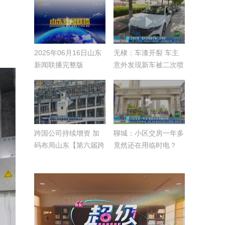
2025年06月16日山东
无棣：车漆开裂 车主
新闻联播完整版
意外发现新车被二次喷
漆！
跨国公司持续增资 加
聊城：小区交房一年多
码布局山东【第六届跨
竟然还在用临时电？
国公司领导人青岛峰
会】