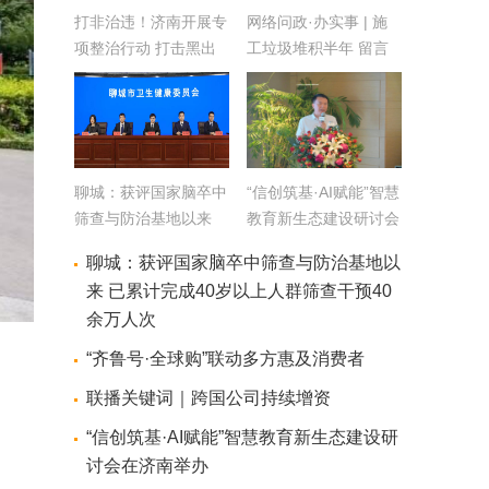
打非治违！济南开展专
网络问政·办实事 | 施
项整治行动 打击黑出
工垃圾堆积半年 留言
租等违法行为
后清理完毕
聊城：获评国家脑卒中
“信创筑基·AI赋能”智慧
筛查与防治基地以来
教育新生态建设研讨会
已累计完成40岁以上人
在济南举办
聊城：获评国家脑卒中筛查与防治基地以
群筛查干预40余万人次
来 已累计完成40岁以上人群筛查干预40
余万人次
“齐鲁号·全球购”联动多方惠及消费者
联播关键词｜跨国公司持续增资
“信创筑基·AI赋能”智慧教育新生态建设研
讨会在济南举办