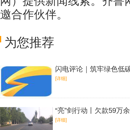
网
）提供新闻线索。齐鲁
邀合作伙伴。
为您推荐
闪电评论｜筑牢绿色低
[详细]
“亮”剑行动丨欠款59万
[详细]