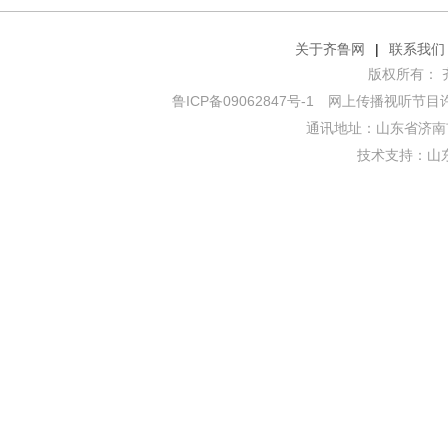
关于齐鲁网
|
联系我们
版权所有： 齐鲁网
鲁ICP备09062847号-1
网上传播视听节目许可证
通讯地址：山东省济南市
技术支持：
山