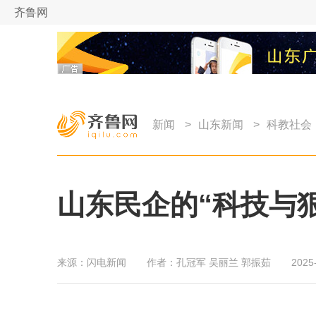
齐鲁网
新闻
>
山东新闻
>
科教社会
山东民企的“科技与
来源：
闪电新闻
作者：
孔冠军 吴丽兰 郭振茹
2025-