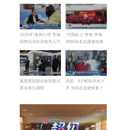
2025年“春风行动”专场
“中国好人”李锋 带领
招聘活动在济南市人力
3000余名志愿者投身
资源市场举行
公益
葛慧君到部分政协委员
济阳：8户村民停水六
所在单位调研
天 为何迟迟难恢复？