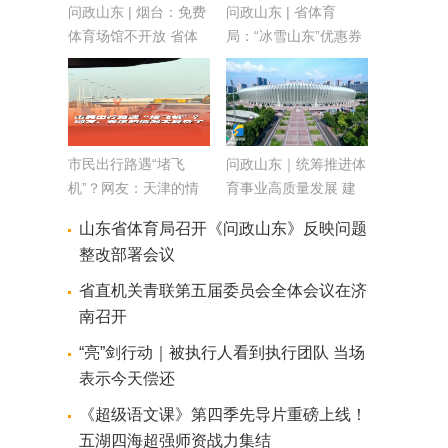
问政山东 | 烟台：免费
问政山东 | 省体育
体育场馆不开放 省体
局：“冰雪山东”优惠券
育局：督促跟踪 依规
既要发好也要用好
处理
市民出行路遇“堵飞
问政山东｜统筹推进体
机”？网友：天津的情
育事业高质量发展 建
况还是太复杂了！
设体育强省
山东省体育局召开《问政山东》反映问题
整改部署会议
省直机关青联第五届委员会全体会议在济
南召开
“亮”剑行动｜被执行人看到执行团队 当场
表示今天偿还
《超级语文课》第四季先导片重磅上线！
五湖四海超强师资战力集结