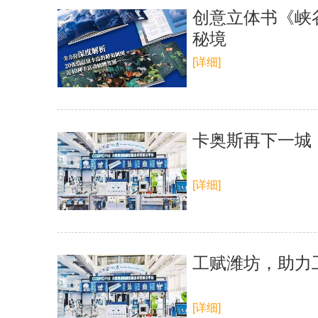
创意立体书《峡
秘境
[详细]
卡奥斯再下一城
[详细]
工赋潍坊，助力
[详细]