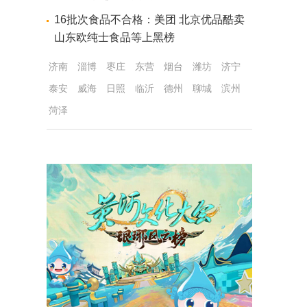
16批次食品不合格：美团 北京优品酷卖
山东欧纯士食品等上黑榜
济南
淄博
枣庄
东营
烟台
潍坊
济宁
泰安
威海
日照
临沂
德州
聊城
滨州
菏泽