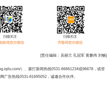
[责任编辑：
吴丽兰 孔冠军 黄鹏伟 刘畅
]
ng.iqilu.com/
）、拨打新闻热线0531-66661234或96678，或登
鲁网广告热线
0531-81695052
，诚邀合作伙伴。