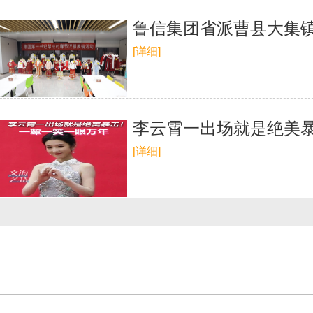
鲁信集团省派曹县大集镇
[详细]
李云霄一出场就是绝美
[详细]