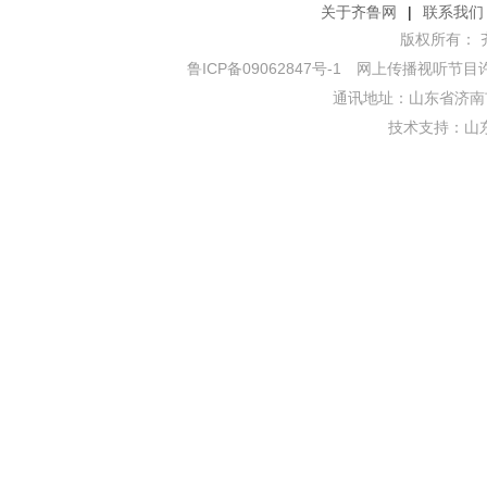
关于齐鲁网
|
联系我们
版权所有： 齐鲁网
鲁ICP备09062847号-1
网上传播视听节目许可证
通讯地址：山东省济南市
技术支持：
山