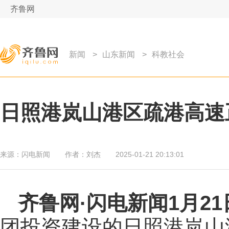
齐鲁网
新闻
>
山东新闻
>
科教社会
日照港岚山港区疏港高速
来源：
闪电新闻
作者：
刘杰
2025-01-21 20:13:01
齐鲁网
·闪电新闻1月2
团投资建设的日照港岚山