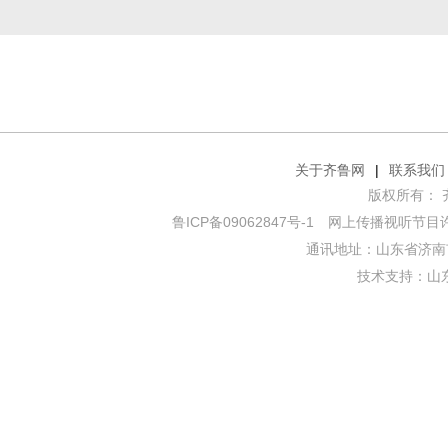
关于齐鲁网
|
联系我们
版权所有： 齐鲁网
鲁ICP备09062847号-1
网上传播视听节目许可证
通讯地址：山东省济南市
技术支持：
山