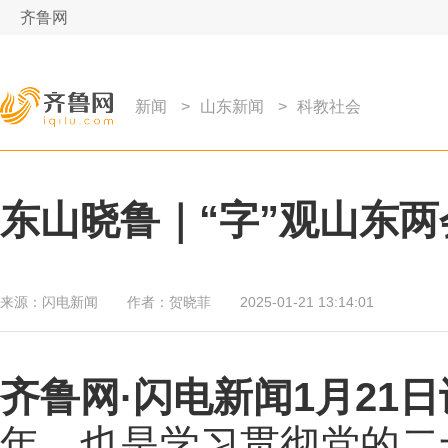
齐鲁网
新闻
>
山东新闻
>
科教社会
东山晓鲁｜“字”观山东两
来源：
闪电新闻
作者：
贺晓菲
2025-01-21 13:14:01
齐鲁网
·闪电新闻1月21日
年，也是学习贯彻党的二