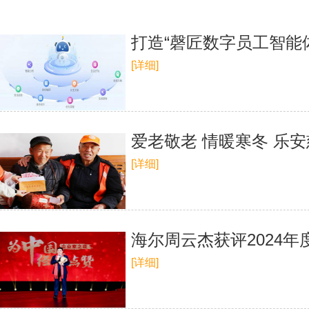
打造“磬匠数字员工智能
[详细]
爱老敬老 情暖寒冬 乐
[详细]
海尔周云杰获评2024
[详细]