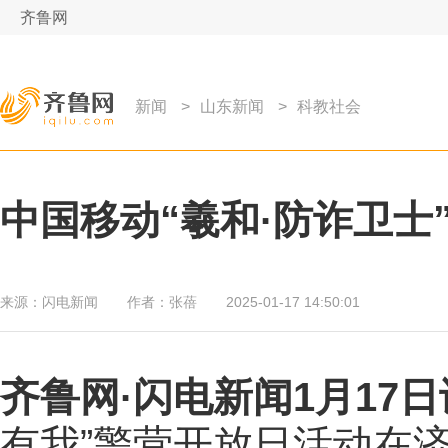
齐鲁网
新闻
>
山东新闻
>
科教社会
中国移动“羲和·防诈卫
来源：
闪电新闻
作者：
张蓓
2025-01-17 14:50:01
齐鲁网
·闪电新闻1月17日
有我”警营开放日活动在