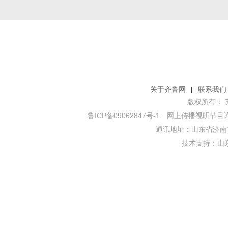
关于齐鲁网
|
联系我们
版权所有： 齐鲁网
鲁ICP备09062847号-1
网上传播视听节目许可证
通讯地址：山东省济南市
技术支持：
山