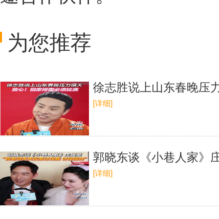
为您推荐
徐志胜说上山东春晚压力
[详细]
郭晓东谈《小巷人家》庄
[详细]