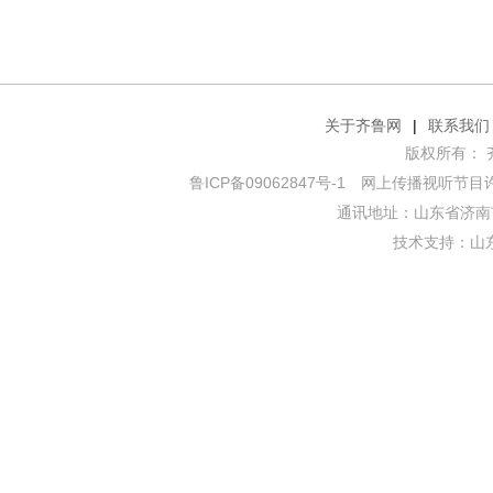
关于齐鲁网
|
联系我们
版权所有： 齐鲁网
鲁ICP备09062847号-1
网上传播视听节目许可证
通讯地址：山东省济南市
技术支持：
山