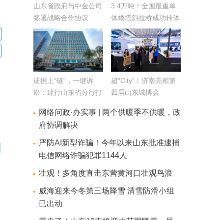
山东省政府与中金公司
3.4万吨！全国最重单
签署战略合作协议
体矮塔斜拉桥成功转体
证据上“链”，一键诉
超“City”！济南亮相第
讼：建行山东省分行打
四届山东城博会
通普惠金融贷后纠纷解
网络问政·办实事 | 两个供暖季不供暖，政
决堵点
府协调解决
严防AI新型诈骗！今年以来山东批准逮捕
电信网络诈骗犯罪1144人
壮观！多角度直击东营黄河口壮观鸟浪
威海迎来今冬第三场降雪 清雪防滑小组
已出动