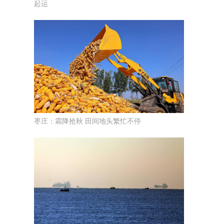
起运
枣庄：霜降抢秋 田间地头繁忙不停