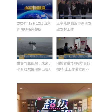
2024年12月12日山东
王宇燕到临沂市调研农
新闻联播完整版
业农村工作
世界气象组织：未来3
淄博首批“妈妈岗”开始
个月拉尼娜现象出现可
招聘 让工作带娃两不
能性超过50%
误