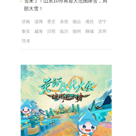
雪来了！山东10市将迎大范围降雪，局
部大雪！
济南
淄博
枣庄
东营
烟台
潍坊
济宁
泰安
威海
日照
临沂
德州
聊城
滨州
菏泽