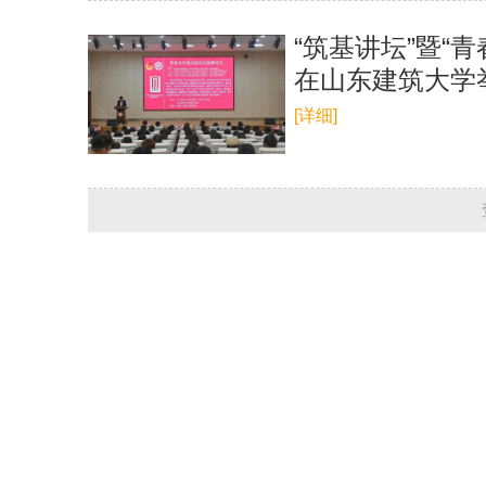
“筑基讲坛”暨“
在山东建筑大学
[详细]