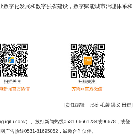
业数字化发展和数字强省建设，数字赋能城市治理体系和
[责任编辑：
张蓓 毛馨 梁义 田进
]
ng.iqilu.com/
）、拨打新闻热线0531-66661234或96678，或登
鲁网广告热线
0531-81695052
，诚邀合作伙伴。