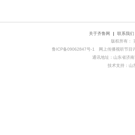
关于齐鲁网
|
联系我们
版权所有： 齐鲁网
鲁ICP备09062847号-1
网上传播视听节目许可证
通讯地址：山东省济南市
技术支持：
山