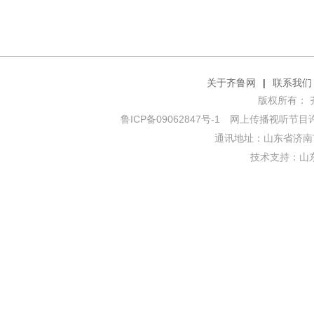
关于齐鲁网
|
联系我们
版权所有： 齐鲁网
鲁ICP备09062847号-1
网上传播视听节目许可证
通讯地址：山东省济南市
技术支持：
山