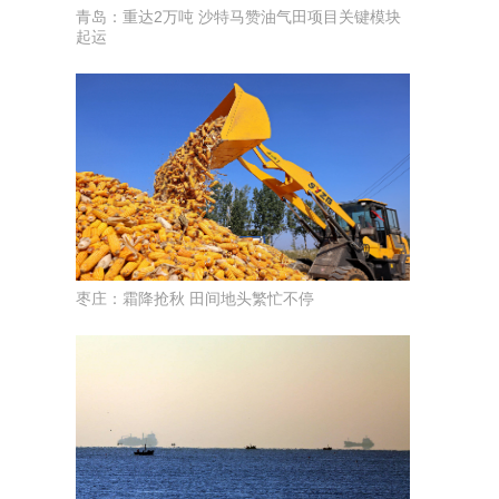
青岛：重达2万吨 沙特马赞油气田项目关键模块
起运
枣庄：霜降抢秋 田间地头繁忙不停