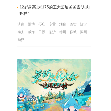
12岁身高1米175的王大艺给爸爸当“人肉
拐杖”
济南
淄博
枣庄
东营
烟台
潍坊
济宁
泰安
威海
日照
临沂
德州
聊城
滨州
菏泽