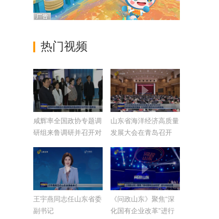
热门视频
咸辉率全国政协专题调
山东省海洋经济高质量
研组来鲁调研并召开对
发展大会在青岛召开
口协商会
加快建设海洋强省 打
造现代海洋经济发展高
地
王宇燕同志任山东省委
《问政山东》聚焦“深
副书记
化国有企业改革”进行