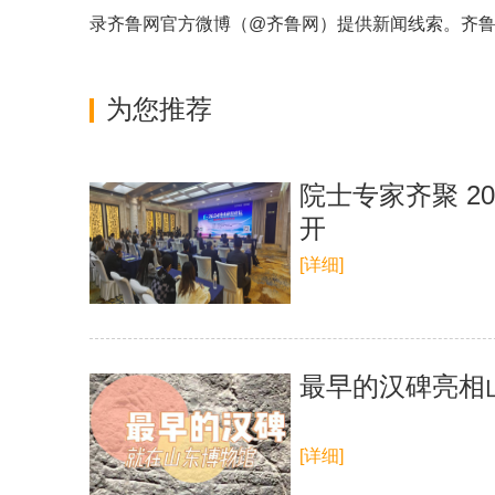
录齐鲁网官方微博（
@齐鲁网
）提供新闻线索。齐
为您推荐
院士专家齐聚 2
开
[详细]
最早的汉碑亮相
[详细]