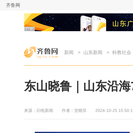
齐鲁网
新闻
>
山东新闻
>
科教社会
东山晓鲁｜山东沿海
来源：
闪电新闻
作者：
贺晓菲
2024-10-25 15:50:1