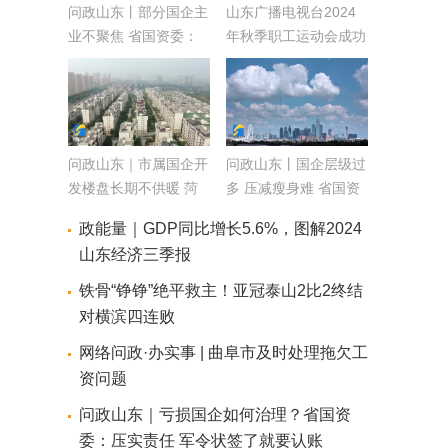
问政山东丨部分国企主
山东广播电视台2024
业不聚焦 省国资委：
年秋季职工运动会成功
优化存量 遏制增量
举办
问政山东｜市属国企开
问政山东丨国企层级过
发楼盘长期不供暖 菏
多 压减瘦身难 省国资
泽国资委：马上复工
委：一企一策 确保完
政能量｜GDP同比增长5.6%，图解2024
11月5号完成
成目标
山东经济三季报
铁骨“铮铮”绝平救主！亚冠泰山2比2终结
对横滨四连败
网络问政·办实事 | 曲阜市及时处理拖欠工
资问题
问政山东｜亏损国企如何治理？省国资
委：压实责任 军令状签了就要认账