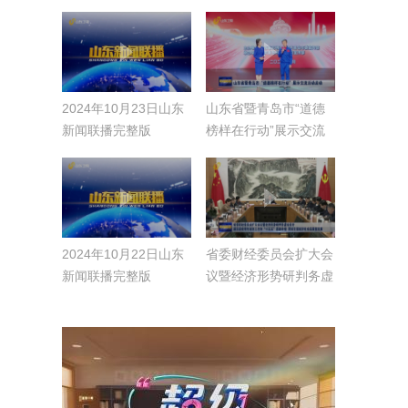
问政直播
2024年10月23日山东
山东省暨青岛市“道德
新闻联播完整版
榜样在行动”展示交流
活动启动
2024年10月22日山东
省委财经委员会扩大会
新闻联播完整版
议暨经济形势研判务虚
会召开 谋深谋实明年
经济工作和“十五五”思
路举措 更好引领经济
社会高质量发展