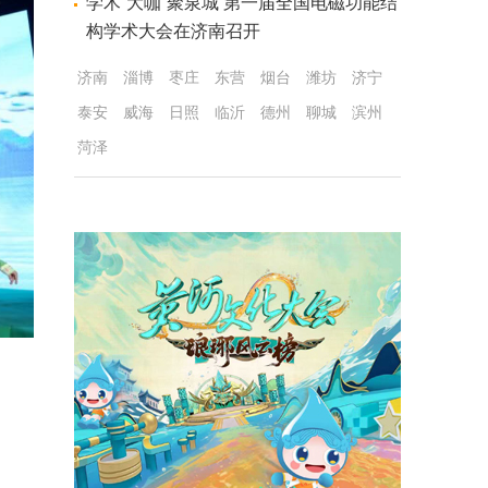
学术“大咖”聚泉城 第一届全国电磁功能结
构学术大会在济南召开
济南
淄博
枣庄
东营
烟台
潍坊
济宁
泰安
威海
日照
临沂
德州
聊城
滨州
菏泽