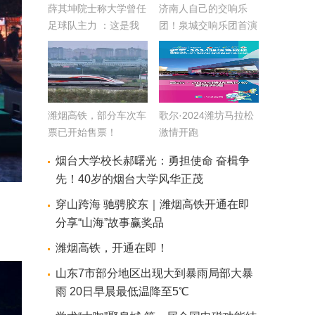
薛其坤院士称大学曾任
济南人自己的交响乐
足球队主力 ：这是我
团！泉城交响乐团首演
在足球事业上最辉煌的
成就
潍烟高铁，部分车次车
歌尔·2024潍坊马拉松
票已开始售票！
激情开跑
烟台大学校长郝曙光：勇担使命 奋楫争
先！40岁的烟台大学风华正茂
穿山跨海 驰骋胶东｜潍烟高铁开通在即
分享“山海”故事赢奖品
潍烟高铁，开通在即！
山东7市部分地区出现大到暴雨局部大暴
雨 20日早晨最低温降至5℃