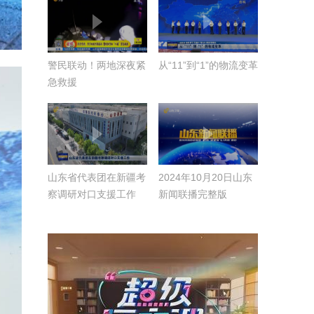
建设推进会议召开 锚
定“走在前、挑大梁” 高
水平完成全年目标任务
警民联动！两地深夜紧
从“11”到“1”的物流变革
急救援
山东省代表团在新疆考
2024年10月20日山东
察调研对口支援工作
新闻联播完整版