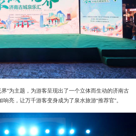
无界”为主题，
为游客呈现出
了
一个立体而生动的济南
古
加响亮
，
让万千游客变身
成为了
泉水旅游“推荐官”
。