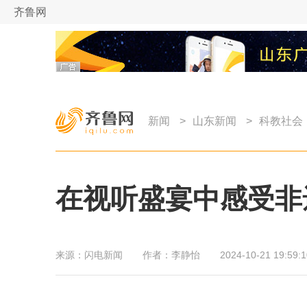
齐鲁网
新闻
>
山东新闻
>
科教社会
在视听盛宴中感受非
来源：
闪电新闻
作者：
李静怡
2024-10-21 19:59:1