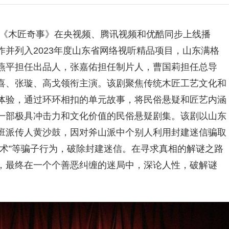
《木匠奇事》在央视频、腾讯视频和优酷同步上线播
并列入2023年度山东省网络视听精品项目，山东满格
燕平担任出品人，张嘉佑担任制片人，曹国莉担任总导
喜、张璇、高戈领衔主演。该剧聚焦传统木匠工艺文化和
体验，通过环环相扣的单元故事，将民俗悬疑和匠艺内涵
一部极具冲击力和文化价值的民俗悬疑剧集。该剧以山东
班派传人黄沙鼓，因对斧山派中个别人利用封建迷信骗取
术”等骗子行为，破除封建迷信。在寻求真相的解谜之路
，最终在一个个善恶纠缠的迷局中，深论人性，破解谜