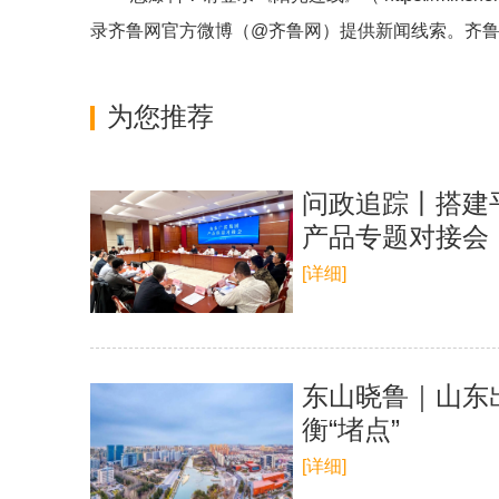
录齐鲁网官方微博（
@齐鲁网
）提供新闻线索。齐
为您推荐
问政追踪丨搭建
产品专题对接会
[详细]
东山晓鲁｜山东
衡“堵点”
[详细]