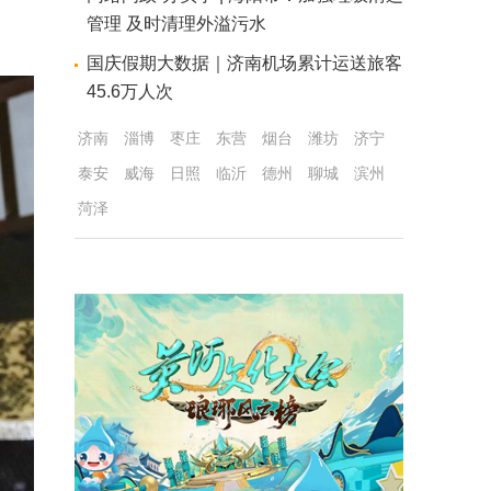
管理 及时清理外溢污水
国庆假期大数据｜济南机场累计运送旅客
45.6万人次
济南
淄博
枣庄
东营
烟台
潍坊
济宁
泰安
威海
日照
临沂
德州
聊城
滨州
菏泽