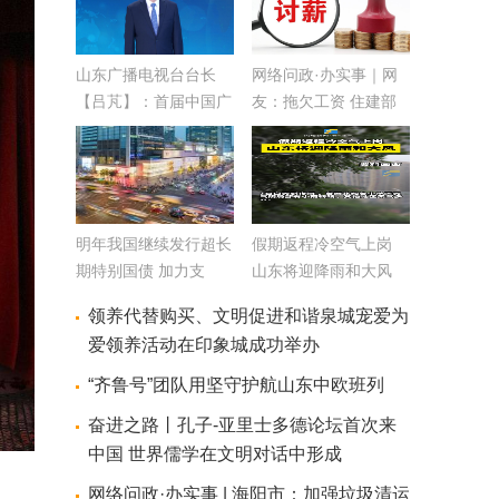
山东广播电视台台长
网络问政·办实事｜网
【吕芃】：首届中国广
友：拖欠工资 住建部
播电视精品创作大会将
门：协调结清剩余款
于10月11日在北京开
幕
明年我国继续发行超长
假期返程冷空气上岗
期特别国债 加力支
山东将迎降雨和大风
持“两重”建设
最低气温破10℃
领养代替购买、文明促进和谐泉城宠爱为
爱领养活动在印象城成功举办
“齐鲁号”团队用坚守护航山东中欧班列
奋进之路丨孔子-亚里士多德论坛首次来
中国 世界儒学在文明对话中形成
网络问政·办实事 | 海阳市：加强垃圾清运