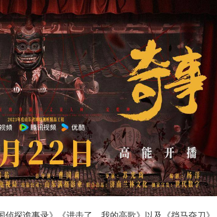
国侦探诡事录》《进击了，我的高歌》以及《挡马夺刀》