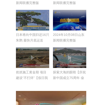
新闻联播完整版
新闻联播完整版
日本将向中国归还16只
2024年10月08日山东
朱鹮 最快月底运送
新闻联播完整版
抢抓施工黄金期 项目
探索大海的眼睛【庆祝
建设“不打烊”【假日我
新中国成立75周年·奋
在岗】
进之路】