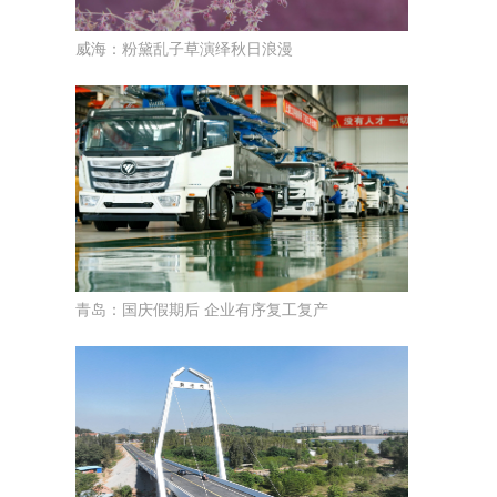
威海：粉黛乱子草演绎秋日浪漫
青岛：国庆假期后 企业有序复工复产