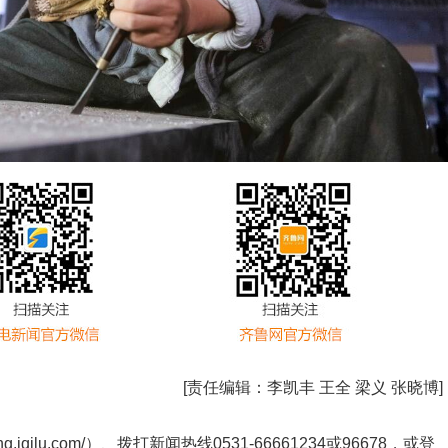
[责任编辑：
李凯丰 王全 梁义 张晓博
]
ng.iqilu.com/
）、拨打新闻热线0531-66661234或96678，或登