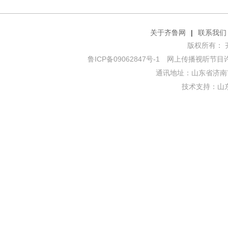
关于齐鲁网
|
联系我们
版权所有： 齐鲁网
鲁ICP备09062847号-1
网上传播视听节目许可证
通讯地址：山东省济南市
技术支持：
山