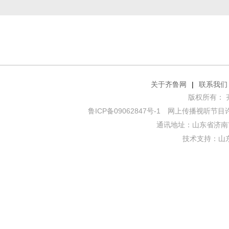
关于齐鲁网
|
联系我们
版权所有： 齐鲁网
鲁ICP备09062847号-1
网上传播视听节目许可证
通讯地址：山东省济南市
技术支持：
山