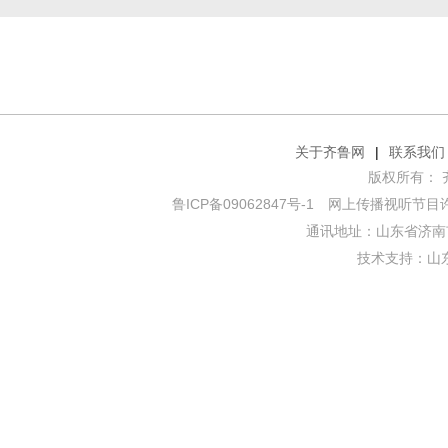
关于齐鲁网
|
联系我们
版权所有： 齐鲁网
鲁ICP备09062847号-1
网上传播视听节目许可证
通讯地址：山东省济南市
技术支持：
山