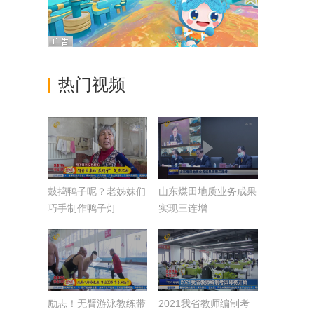
热门视频
鼓捣鸭子呢？老姊妹们
山东煤田地质业务成果
巧手制作鸭子灯
实现三连增
励志！无臂游泳教练带
2021我省教师编制考