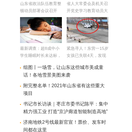
山东省政法队伍教育整
省人大常委会及机关召
顿动员部署会议召开
开党史学习教育动员大
会
最新调查：超8成中小
紧急寻人！东营一15岁
学生睡眠时长未达标，
女孩已失联4天，发现
山东拟定“减负”新规保
线索请速与其家人联系
组图丨一场雪，让山东这些城市美成童
障学生睡眠
话！各地雪景美图来袭
附完整名单！2021年山东省有这些重大
项目
书记市长访谈｜枣庄市委书记陈平：集中
精力强工业 打造“京沪廊道智能制造高地”
济南地铁2号线最新官宣！票价、发车时
间都在这里