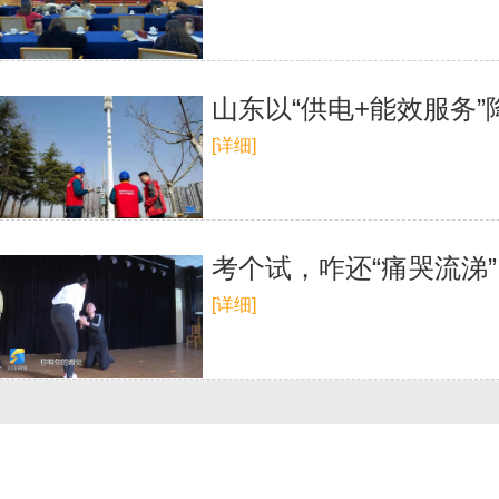
山东以“供电+能效服务”
[详细]
考个试，咋还“痛哭流涕”
[详细]