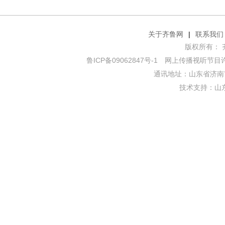
关于齐鲁网
|
联系我们
版权所有： 齐鲁网
鲁ICP备09062847号-1
网上传播视听节目许可证
通讯地址：山东省济南市
技术支持：
山