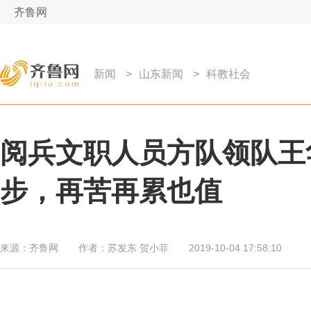
齐鲁网
新闻
>
山东新闻
>
科教社会
阅兵文职人员方队领队王
步，再苦再累也值
来源：
齐鲁网
作者：
苏发东 贺小菲
2019-10-04 17:58:10