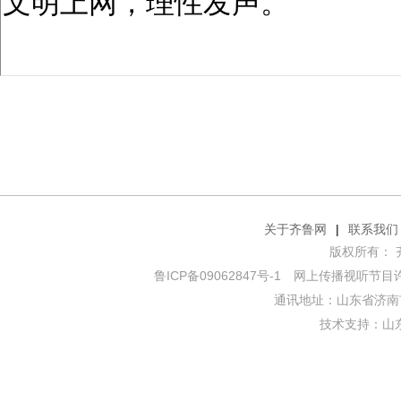
关于齐鲁网
|
联系我们
版权所有： 齐鲁网
鲁ICP备09062847号-1
网上传播视听节目许可证
通讯地址：山东省济南市
技术支持：
山