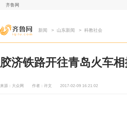
齐鲁网
新闻
>
山东新闻
>
科教社会
胶济铁路开往青岛火车相
来源：
大众网
作者：
许文
2017-02-09 16:21:02