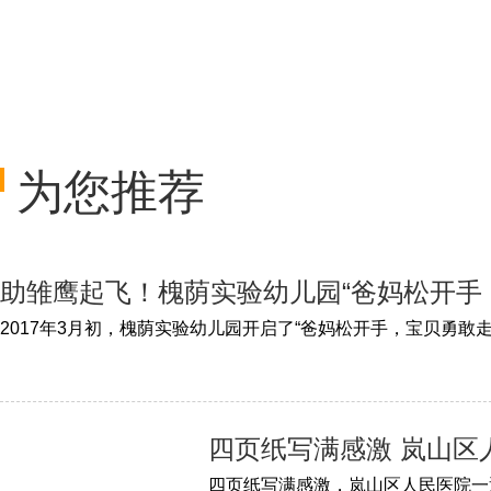
为您推荐
助雏鹰起飞！槐荫实验幼儿园“爸妈松开手
四页纸写满感激 岚山区