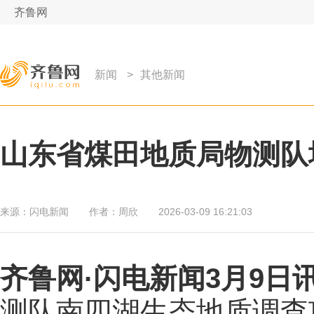
齐鲁网
新闻
>
其他新闻
山东省煤田地质局物测队
来源：
闪电新闻
作者：
周欣
2026-03-09 16:21:03
齐鲁网
·闪电新闻3月9日
测队南四湖生态地质调查