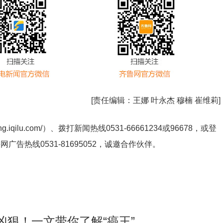
[责任编辑：
王娜 叶永杰 穆楠 崔维莉
]
ng.iqilu.com/
）、拨打新闻热线0531-66661234或96678，或登
鲁网广告热线
0531-81695052
，诚邀合作伙伴。
凶狠！一文带你了解“癌王”