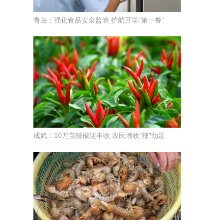
青岛：强化食品安全监管 护航开学“第一餐”
成武：10万亩辣椒迎丰收 农民增收“辣”劲足