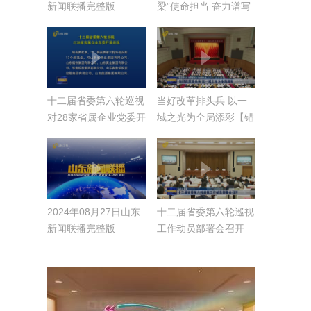
新闻联播完整版
梁”使命担当 奋力谱写
中国式现代化山东篇章
【锚定现代化 改革再
深化 当好排头兵】
十二届省委第六轮巡视
当好改革排头兵 以一
对28家省属企业党委开
域之光为全局添彩【锚
展巡视
定现代化 改革再深化
当好排头兵】
2024年08月27日山东
十二届省委第六轮巡视
新闻联播完整版
工作动员部署会召开