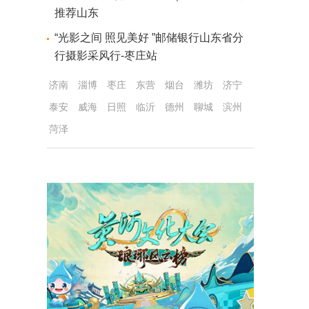
推荐山东
“光影之间 照见美好 ”邮储银行山东省分
行摄影采风行-枣庄站
济南
淄博
枣庄
东营
烟台
潍坊
济宁
泰安
威海
日照
临沂
德州
聊城
滨州
菏泽