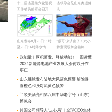
十二届省委第六轮巡视
省领导会见山东奥运健
工作动员部署会召开
儿
山东发布8月26日11时
“猴哥”来济南了！六小
至26日16时降水情
龄童现场舞金箍棒 一
况：折合水量约19.6亿
秒梦回《西游记》
政能量︱厚积薄发、释放动能！一图读懂
方 最大降水量在滨州
2024新能源电池产业发展大会何以开在
无棣
枣庄
山东继续发布陆地大风蓝色预警 解除暴
雨橙色和强对流黄色预警
兰陵美酒亮相第八届中华老字号（山东）
博览会
跨国公司领导人“走心局”｜全球CEO集体