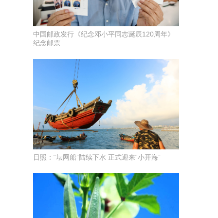
中国邮政发行《纪念邓小平同志诞辰120周年》
纪念邮票
日照：“坛网船”陆续下水 正式迎来“小开海”