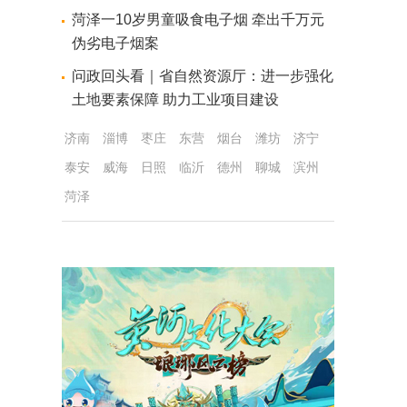
菏泽一10岁男童吸食电子烟 牵出千万元
伪劣电子烟案
问政回头看｜省自然资源厅：进一步强化
土地要素保障 助力工业项目建设
济南
淄博
枣庄
东营
烟台
潍坊
济宁
泰安
威海
日照
临沂
德州
聊城
滨州
菏泽