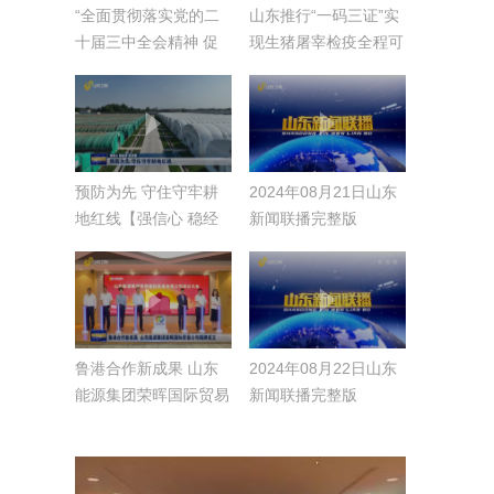
“全面贯彻落实党的二
山东推行“一码三证”实
十届三中全会精神 促
现生猪屠宰检疫全程可
进民间投资 推动民营
追溯
经济高质量发展”现场
会在济南举行
预防为先 守住守牢耕
2024年08月21日山东
地红线【强信心 稳经
新闻联播完整版
济 促发展】
鲁港合作新成果 山东
2024年08月22日山东
能源集团荣晖国际贸易
新闻联播完整版
公司揭牌成立