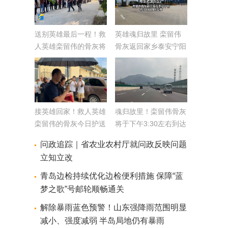
送别英雄最后一程！救
英雄魂归故里 栾留伟
人英雄栾留伟的骨灰将
骨灰返回家乡泰安宁阳
被护送回山东宁阳
将于8月21日安葬
接英雄回家！救人英雄
魂归故里！栾留伟骨灰
栾留伟的骨灰今日护送
将于下午3:30左右到达
回山东宁阳
家乡宁阳
问政追踪｜省农业农村厅就问政反映问题
立知立改
青岛边检持续优化边检便利措施 保障“蓝
梦之歌”号邮轮顺畅通关
解除暴雨蓝色预警！山东强降雨范围明显
减小、强度减弱 半岛局地仍有暴雨