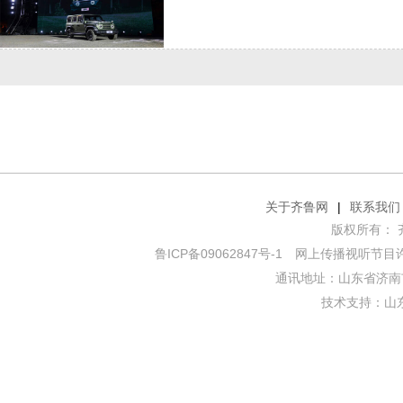
关于齐鲁网
|
联系我们
版权所有： 齐鲁网
鲁ICP备09062847号-1
网上传播视听节目许可证
通讯地址：山东省济南市
技术支持：
山