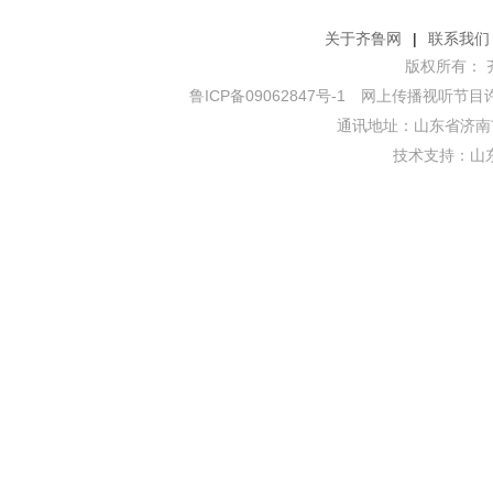
关于齐鲁网
|
联系我们
版权所有： 齐鲁网
鲁ICP备09062847号-1
网上传播视听节目许可证
通讯地址：山东省济南市
技术支持：
山