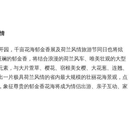
情
大开园，千亩花海郁金香展及荷兰风情旅游节同日也将炫
斑斓的郁金香，将结合浪漫的荷兰风车、唯美壮观的大型
元素，与大片萱草、樱花、宿根美女樱、大花葱、连翘、
出一片极具荷兰风情的省内最大规模的壮丽花海景观，点
，象征尊贵的郁金香花海将成为情侣出游、亲子互动、家