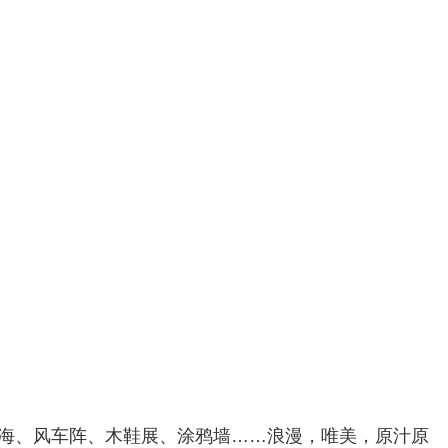
海、风车阵、木鞋展、涂鸦墙……浪漫，唯美，原汁原