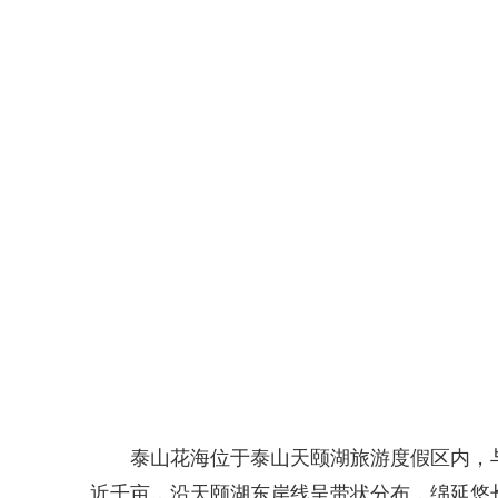
泰山花海位于泰山天颐湖旅游度假区内，与
近千亩，沿天颐湖东岸线呈带状分布，绵延悠