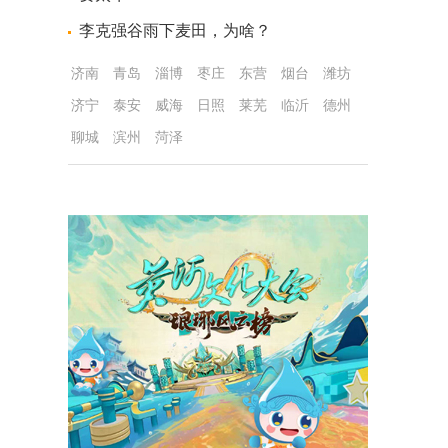
李克强谷雨下麦田，为啥？
济南
青岛
淄博
枣庄
东营
烟台
潍坊
济宁
泰安
威海
日照
莱芜
临沂
德州
聊城
滨州
菏泽