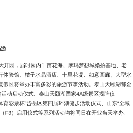
畅游
盛大开园，届时园内千亩花海、摩玛梦想城婚拍基地、老
行体验馆、桔子水晶酒店、十里花堤、如意画廊、大型水
度假区将举办丰富多彩的旅游节事活动。泰山天颐湖郁金
销活动启动仪式、泰山天颐湖国家4A级景区揭牌仪
国体育彩票杯”岱岳区第四届环湖健步活动仪式、山东“全域
（F3）启用仪式等系列活动均将同日在开业当天举办。