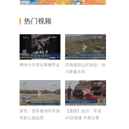
热门视频
网传大衣哥出事被带走
济南南部山区拆违：动
刀黄巢水库
莱芜：货车被堵停车场
【重磅】临沂：车送
司机心急如焚
4S店维修 半夜出事
故？