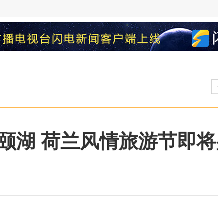
颐湖 荷兰风情旅游节即