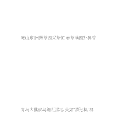
瞰山东|日照茶园采茶忙 春茶满园扑鼻香
青岛大批候鸟翩跹湿地 美如“滑翔机”群