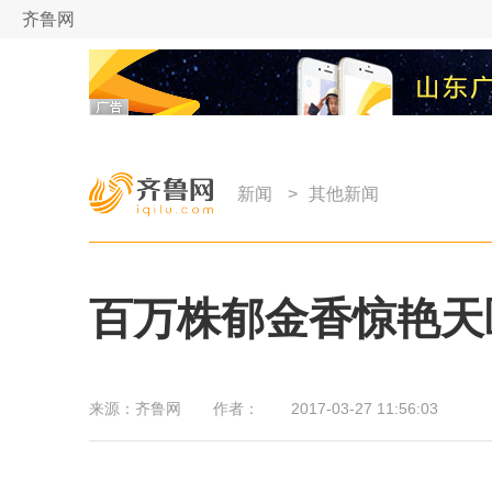
齐鲁网
新闻
>
其他新闻
百万株郁金香惊艳天
来源：
齐鲁网
作者：
2017-03-27 11:56:03