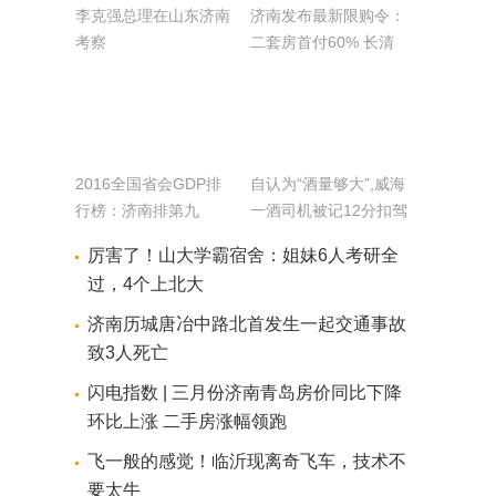
李克强总理在山东济南
济南发布最新限购令：
考察
二套房首付60% 长清
章丘也限购
2016全国省会GDP排
自认为“酒量够大”,威海
行榜：济南排第九
一酒司机被记12分扣驾
照6个月
厉害了！山大学霸宿舍：姐妹6人考研全
过，4个上北大
济南历城唐冶中路北首发生一起交通事故
致3人死亡
闪电指数 | 三月份济南青岛房价同比下降
环比上涨 二手房涨幅领跑
飞一般的感觉！临沂现离奇飞车，技术不
要太牛