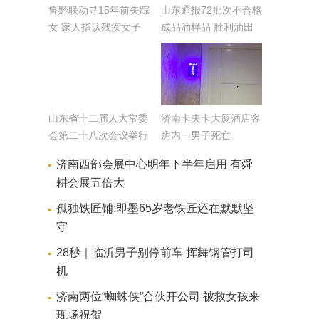
鲁黔联动寻15年前失踪
​山东通报72批次不合格
女 家人指认残疾女子
成品油样品 胜利油田
视频：就是她！
中海石油上榜
山东省十二届人大常委
济南卡夫卡大厦酒店客
会第二十八次会议举行
房内一男子死亡
济南西部会展中心明年下半年启用 有舜
耕会展五倍大
孤独铁匠铺:即墨65岁老铁匠还在默默坚
守
28秒｜临沂男子别停前车 挥舞钢管打司
机
济南两位“蜘蛛侠”合伙开公司 被救女孩来
现场祝贺