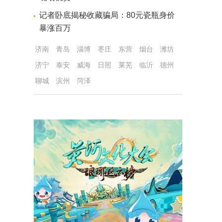
记者卧底揭秘收藏骗局：80元瓷瓶身价
暴涨百万
济南
青岛
淄博
枣庄
东营
烟台
潍坊
济宁
泰安
威海
日照
莱芜
临沂
德州
聊城
滨州
菏泽