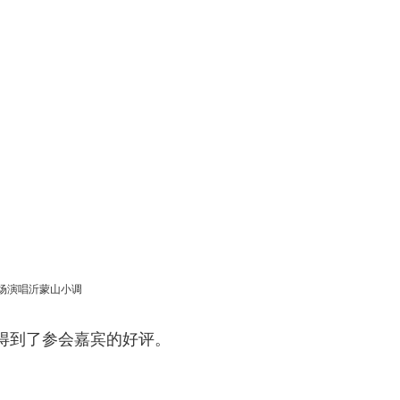
场演唱沂蒙山小调
得到了参会嘉宾的好评。