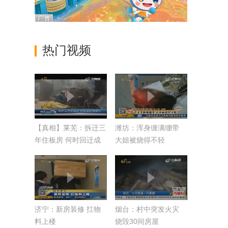
热门视频
【真相】莱芜：拆迁三
潍坊：浑身缠满绷带
年住板房 何时回迁成
大姐被烧得不轻
疑问
济宁：新房装修 扛物
烟台：村中突发火灾
料上楼
烧毁30间房屋