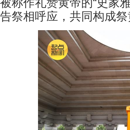
被称作礼赞黄帝的“史家
告祭相呼应，共同构成祭