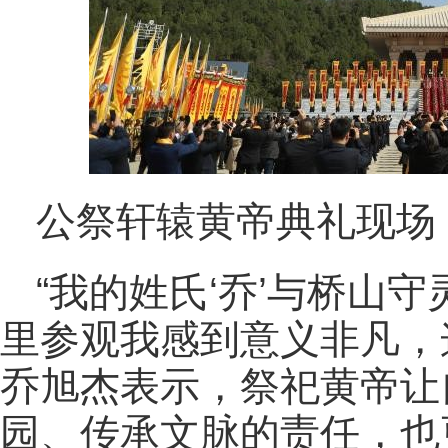
公祭轩辕黄帝典礼现场
“我的姓氏‘乔’与桥山
里参观我感到意义非凡，
乔旭杰表示，祭祀黄帝让
园、传承文脉的责任，也