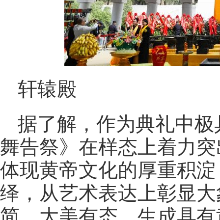
轩辕殿
据了解，作为典礼中极
舞告祭》在样态上着力突
体现黄帝文化的厚重积淀
绎，从艺术表达上彰显大
简、大美有态，生成具有