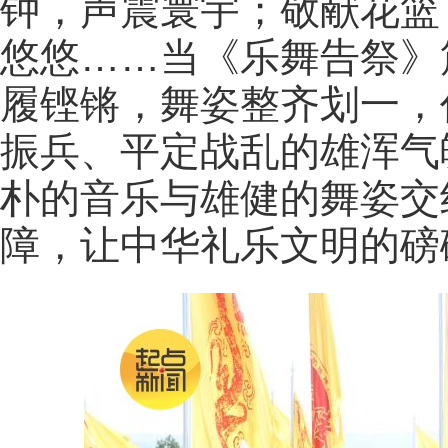
钟，声震寰宇；敬献花篮
悠悠……当《乐舞告祭》
履铿锵，舞姿整齐划一，
振兵、平定战乱的雄浑气
朴的音乐与雄健的舞姿交
障，让中华礼乐文明的磅