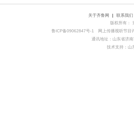
关于齐鲁网
|
联系我们
版权所有： 齐鲁网
鲁ICP备09062847号-1
网上传播视听节目许可证
通讯地址：山东省济南市
技术支持：
山