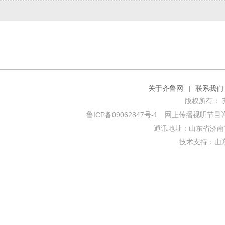
关于齐鲁网
|
联系我们
版权所有： 齐鲁网
鲁ICP备09062847号-1
网上传播视听节目许可证
通讯地址：山东省济南市
技术支持：
山