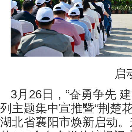
启
3月26日，“奋勇争先 
列主题集中宣推暨“荆楚花
湖北省襄阳市焕新启动。