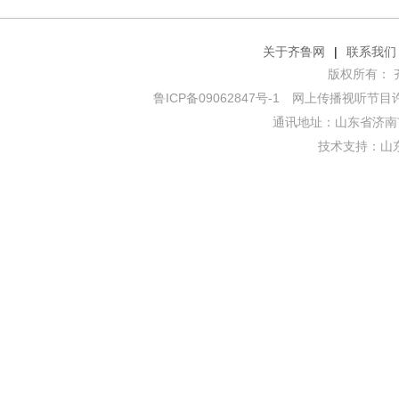
关于齐鲁网
|
联系我们
版权所有： 齐鲁网
鲁ICP备09062847号-1
网上传播视听节目许可证
通讯地址：山东省济南市
技术支持：
山