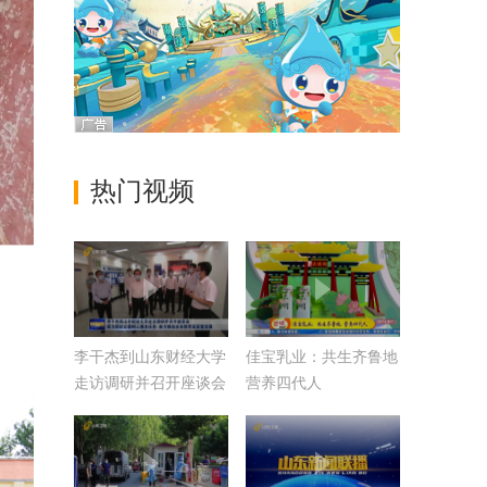
热门视频
李干杰到山东财经大学
佳宝乳业：共生齐鲁地
走访调研并召开座谈会
营养四代人
聚力抓好立德树人根本
任务 奋力推动全省教
育高质量发展