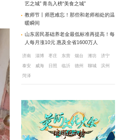
艺之城” 青岛入榜“美食之城”
教师节丨师恩难忘！那些和老师相处的温
暖瞬间
山东居民基础养老金最低标准再提高！每
人每月涨10元 惠及全省1600万人
济南
淄博
枣庄
东营
烟台
潍坊
济宁
泰安
威海
日照
临沂
德州
聊城
滨州
菏泽