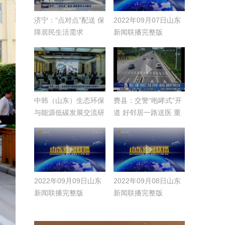
济宁：“点对点”配送 保
2022年09月07日山东
障居民生活需求
新闻联播完整版
中韩（山东）生态环保
费县：交警“咆哮式”开
与能源低碳发展交流研
道 好邻居一路送医 重
讨会举行
病男子转危为安
2022年09月09日山东
2022年09月08日山东
新闻联播完整版
新闻联播完整版