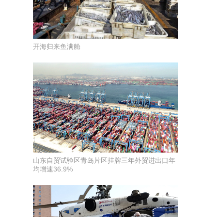
开海归来鱼满舱
山东自贸试验区青岛片区挂牌三年外贸进出口年
均增速36.9%