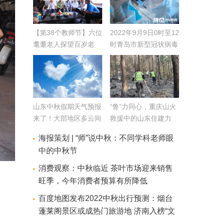
【第38个教师节】六位
2022年9月9日0时至12
耄耋老人探望百岁老
时青岛市新型冠状病毒
师：他有手“绝活” 至今
肺炎疫情情况
历历在目
山东中秋假期天气预报
“鲁”力同心，重庆山火
来了！大部地区多云间
救援中的山东住建力
阴、局部小雨，气温适
量！
海报策划 | “师”说中秋：不同学科老师眼
宜利于出行
中的中秋节
消费观察：中秋临近 茶叶市场迎来销售
旺季，今年消费者预算有所降低
百度地图发布2022中秋出行预测：烟台
蓬莱阁景区或成热门旅游地 济南入榜“文