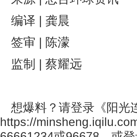
编译 | 龚晨
签审 | 陈濛
监制 | 蔡耀远
想爆料？请登录《阳光
https://minsheng.iqilu.co
66661234或96678