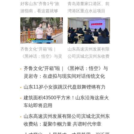
好客山东“齐鲁1号”旅
青岛港董家口港区、前
游指南，看这篇就够
湾港区重点水运项目
了！
通过港口岸线使用专家
评审
齐鲁文化“开箱”啦｜
山东高速滨州发展有限
《黑神话：悟空》与灵
公司滨城北滨州东收费
岩寺：在虚拟与现实间
站：凝聚巾帼力量 共
齐鲁文化“开箱”啦｜《黑神话：悟空》与
对话传统文化
谱时代华章
灵岩寺：在虚拟与现实间对话传统文化
山东11岁小女孩跳汉代盘鼓舞铿锵有力
建筑面积43500平方米！山东沿海这座火
车站即将启用
山东高速滨州发展有限公司滨城北滨州东
收费站：凝聚巾帼力量 共谱时代华章