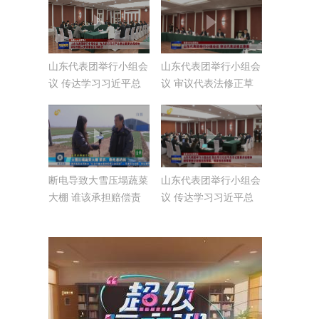
山东代表团举行小组会
山东代表团举行小组会
议 传达学习习近平总
议 审议代表法修正草
书记重要讲话精神 审
案【直通2025全国两
议全国人大常委会工作
会】
报告【直通2025全国
两会】
断电导致大雪压塌蔬菜
山东代表团举行小组会
大棚 谁该承担赔偿责
议 传达学习习近平总
任？
书记重要讲话精神 继
续审查计划报告和草
案、预算报告和草案
【直通2025全国两
会】