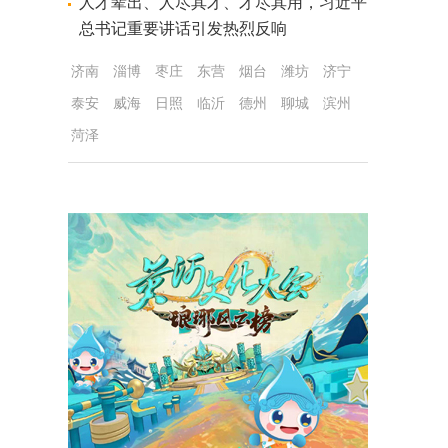
人才辈出、人尽其才、才尽其用，习近平
总书记重要讲话引发热烈反响
济南
淄博
枣庄
东营
烟台
潍坊
济宁
泰安
威海
日照
临沂
德州
聊城
滨州
菏泽