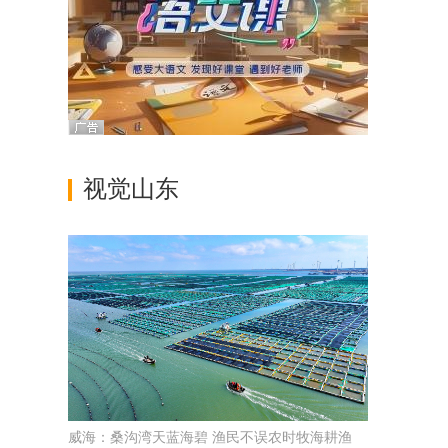
视觉山东
威海：桑沟湾天蓝海碧 渔民不误农时牧海耕渔