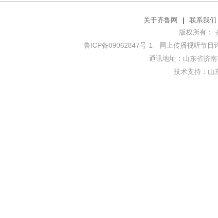
关于齐鲁网
|
联系我们
版权所有： 齐鲁网
鲁ICP备09062847号-1
网上传播视听节目许可证
通讯地址：山东省济南市
技术支持：
山