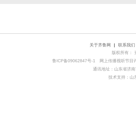
关于齐鲁网
|
联系我们
版权所有： 齐鲁网
鲁ICP备09062847号-1
网上传播视听节目许可证
通讯地址：山东省济南市
技术支持：
山