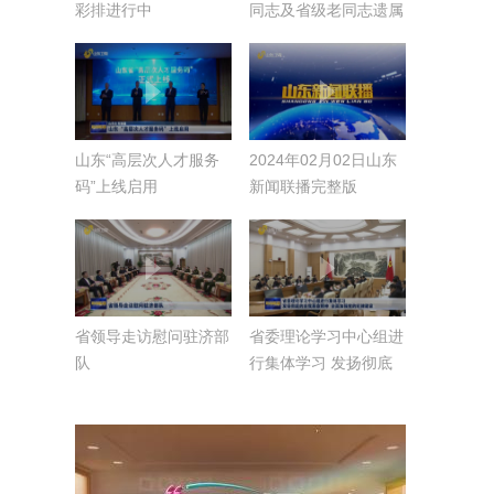
彩排进行中
同志及省级老同志遗属
山东“高层次人才服务
2024年02月02日山东
码”上线启用
新闻联播完整版
省领导走访慰问驻济部
省委理论学习中心组进
队
行集体学习 发扬彻底
的自我革命精神 全面
加强党的纪律建设