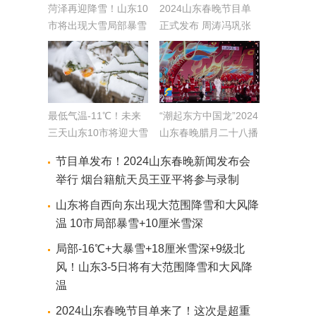
菏泽再迎降雪！山东10
2024山东春晚节目单
市将出现大雪局部暴雪
正式发布 周涛冯巩张
省气象台：受江淮气旋
杰将同台演绎
北上影响
最低气温-11℃！未来
“潮起东方中国龙”2024
三天山东10市将迎大雪
山东春晚腊月二十八播
局部暴雪
出 创新组合艺人阵容
节目单发布！2024山东春晚新闻发布会
举行 烟台籍航天员王亚平将参与录制
山东将自西向东出现大范围降雪和大风降
温 10市局部暴雪+10厘米雪深
局部-16℃+大暴雪+18厘米雪深+9级北
风！山东3-5日将有大范围降雪和大风降
温
2024山东春晚节目单来了！这次是超重