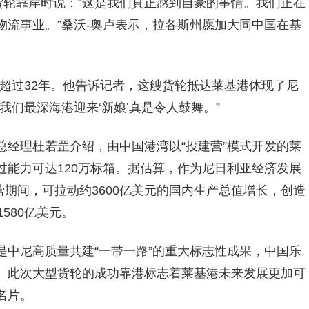
货轮靠岸时说：“这是我们真正感到自豪的事情。我们正在
流事业。”桑沃-奥卢表示，拉各斯州愿加大同中国在基
超过32年。他告诉记者，这艘货轮抵达莱基港体现了尼
我们最深海港迎来‘新娘’真是令人鼓舞。”
总经理杜若罡介绍，由中国港湾以“投建营”模式开发的莱
能力可达120万标箱。据估算，作为尼日利亚经济发展
营期间，可拉动约3600亿美元的国内生产总值增长，创造
580亿美元。
是中尼高质量共建“一带一路”的重大标志性成果，中国乐
。此次大型货轮的成功靠港标志着莱基港未来发展更加可
名片。