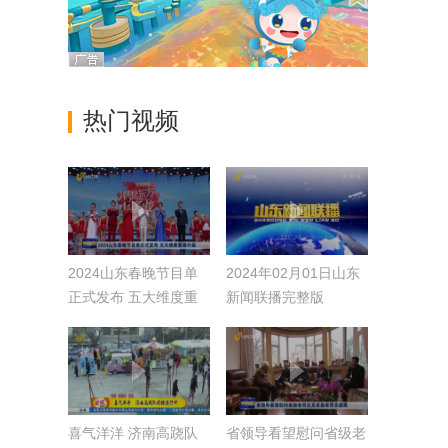
热门视频
2024山东春晚节目单
2024年02月01日山东
正式发布 五大维度重
新闻联播完整版
磅升级
喜气洋洋 济南高跷队
省领导看望慰问省级老