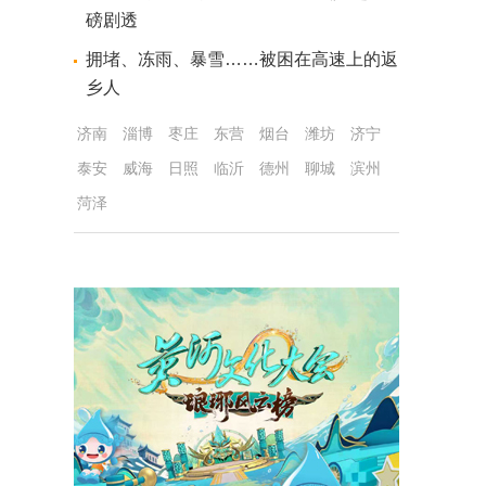
磅剧透
拥堵、冻雨、暴雪……被困在高速上的返
乡人
济南
淄博
枣庄
东营
烟台
潍坊
济宁
泰安
威海
日照
临沂
德州
聊城
滨州
菏泽