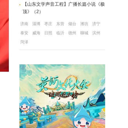
【山东文学声音工程】广播长篇小说《极
顶》（2）
济南
淄博
枣庄
东营
烟台
潍坊
济宁
泰安
威海
日照
临沂
德州
聊城
滨州
菏泽