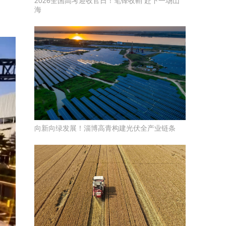
2026全国高考迎收官日！笔锋收鞘 赴下一场山
海
向新向绿发展！淄博高青构建光伏全产业链条