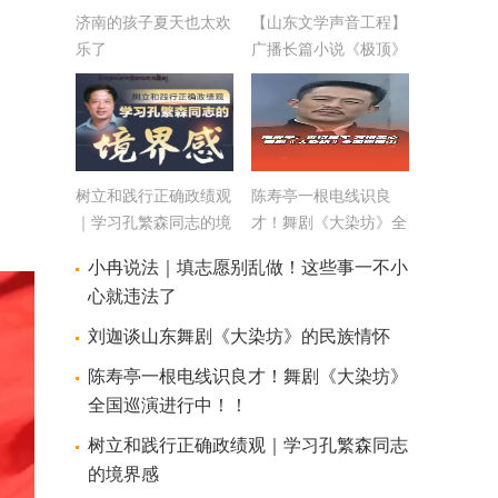
济南的孩子夏天也太欢
【山东文学声音工程】
乐了
广播长篇小说《极顶》
（2）
树立和践行正确政绩观
陈寿亭一根电线识良
｜学习孔繁森同志的境
才！舞剧《大染坊》全
界感
国巡演进行中！！
小冉说法｜填志愿别乱做！这些事一不小
心就违法了
刘迦谈山东舞剧《大染坊》的民族情怀
陈寿亭一根电线识良才！舞剧《大染坊》
全国巡演进行中！！
树立和践行正确政绩观｜学习孔繁森同志
的境界感