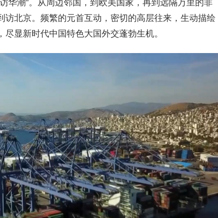
“访华潮”。从周边邻国，到欧美国家，再到远隔万里的非
到访北京。频繁的元首互动，密切的高层往来，生动描绘
，尽显新时代中国特色大国外交蓬勃生机。