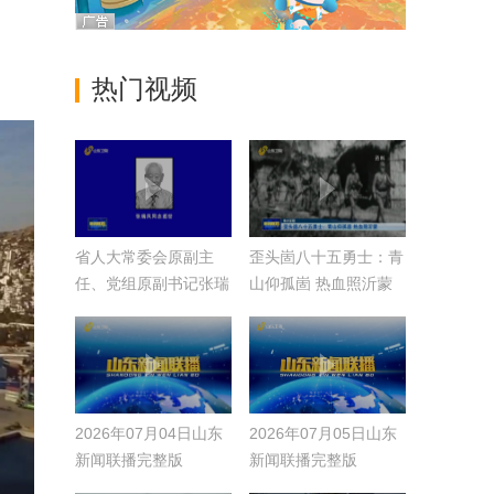
热门视频
省人大常委会原副主
歪头崮八十五勇士：青
任、党组原副书记张瑞
山仰孤崮 热血照沂蒙
凤同志逝世
【伟大征程】
2026年07月04日山东
2026年07月05日山东
新闻联播完整版
新闻联播完整版