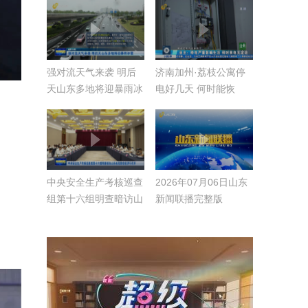
强对流天气来袭 明后
济南加州·荔枝公寓停
天山东多地将迎暴雨冰
电好几天 何时能恢
雹
复？
中央安全生产考核巡查
2026年07月06日山东
组第十六组明查暗访山
新闻联播完整版
东省见面会在济宁召开