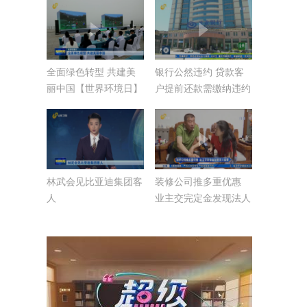
全面绿色转型 共建美
银行公然违约 贷款客
丽中国【世界环境日】
户提前还款需缴纳违约
金？
林武会见比亚迪集团客
装修公司推多重优惠
人
业主交完定金发现法人
变更