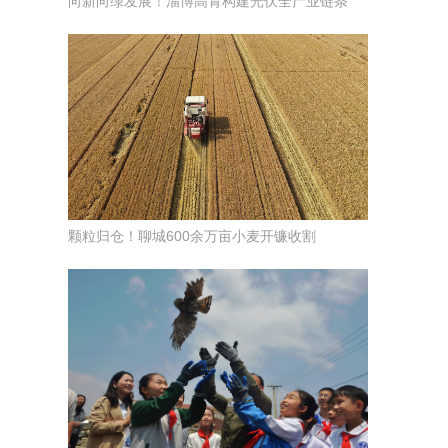
向新向绿发展！淄博高青构建光伏全产业链条
颗粒归仓！聊城600余万亩小麦开镰收割