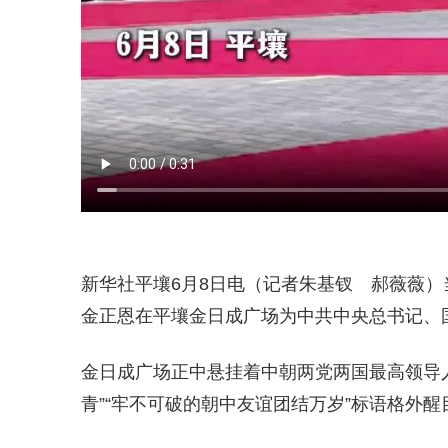
新华社平壤6月8日电（记者朱基钗 郝薇薇）
金正恩在平壤金日成广场为中共中央总书记、
金日成广场正中悬挂着中朝两党两国最高领导
青”“牢不可破的朝中友谊团结万岁”标语格外