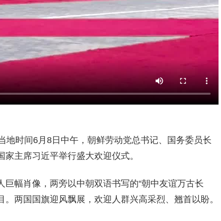
当地时间6月8日中午，朝鲜劳动党总书记、国务委员长
国家主席习近平举行盛大欢迎仪式。
人巨幅肖像，两旁以中朝双语书写的“朝中友谊万古长
醒目。两国国旗迎风飘展，欢迎人群兴高采烈、翘首以盼。