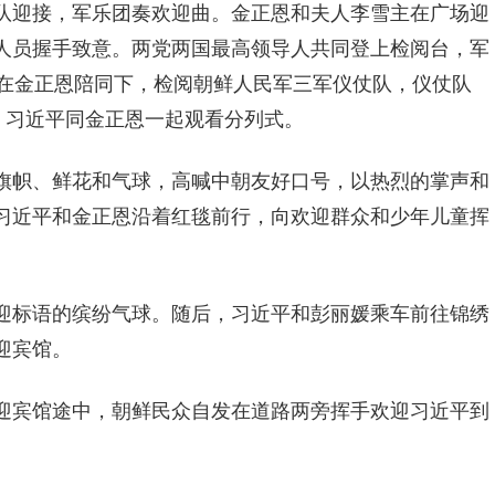
队迎接，军乐团奏欢迎曲。金正恩和夫人李雪主在广场迎
人员握手致意。两党两国最高领导人共同登上检阅台，军
平在金正恩陪同下，检阅朝鲜人民军三军仪仗队，仪仗队
，习近平同金正恩一起观看分列式。
旗帜、鲜花和气球，高喊中朝友好口号，以热烈的掌声和
习近平和金正恩沿着红毯前行，向欢迎群众和少年儿童挥
迎标语的缤纷气球。随后，习近平和彭丽媛乘车前往锦绣
迎宾馆。
迎宾馆途中，朝鲜民众自发在道路两旁挥手欢迎习近平到