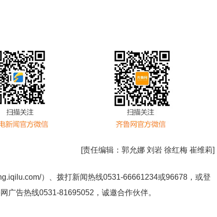
[责任编辑：
郭允娜 刘岩 徐红梅 崔维莉
]
ng.iqilu.com/
）、拨打新闻热线0531-66661234或96678，或登
鲁网广告热线
0531-81695052
，诚邀合作伙伴。