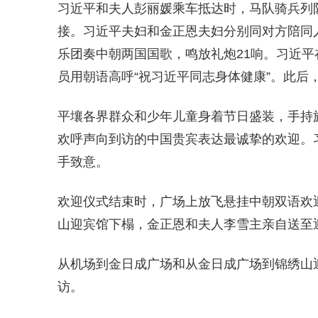
习近平和夫人彭丽媛乘车抵达时，马队骑兵列
接。习近平夫妇和金正恩夫妇分别同对方陪同
乐团奏中朝两国国歌，鸣放礼炮21响。习近
员用朝语高呼“祝习近平同志身体健康”。此后
平壤各界群众和少年儿童身着节日盛装，手持
欢呼声向到访的中国贵宾表达最诚挚的欢迎。
手致意。
欢迎仪式结束时，广场上放飞悬挂中朝双语欢
山迎宾馆下榻，金正恩和夫人李雪主亲自送至
从机场到金日成广场和从金日成广场到锦绣山
访。