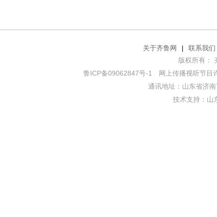
关于齐鲁网
|
联系我们
版权所有： 齐鲁网
鲁ICP备09062847号-1
网上传播视听节目许可证
通讯地址：山东省济南市
技术支持：
山