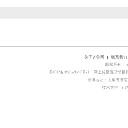
关于齐鲁网
|
联系我们
版权所有： 齐鲁网
鲁ICP备09062847号-1
网上传播视听节目许可证
通讯地址：山东省济南市
技术支持：
山