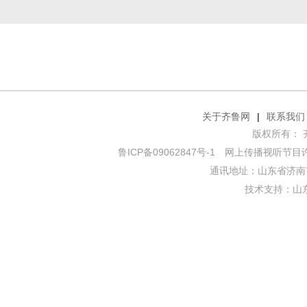
关于齐鲁网
|
联系我们
版权所有： 齐鲁网
鲁ICP备09062847号-1
网上传播视听节目许可证
通讯地址：山东省济南市
技术支持：
山