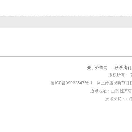
关于齐鲁网
|
联系我们
版权所有： 齐鲁网
鲁ICP备09062847号-1
网上传播视听节目许可证
通讯地址：山东省济南市
技术支持：
山